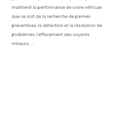
maintenir la performance de votre véhicule
que ce soit de la recherche de pannes
préventives, la détection et la résolution de
problèmes, l’effacement des voyants
mineurs, …
Service Diagnostic de véhicule au
meilleur prix
Ce service comprend l’analyse complète de
tous les calculateurs du véhicule via la prise
OBD pour vous dresser un bilan complet des
codes d’erreur détectés. Ainsi que