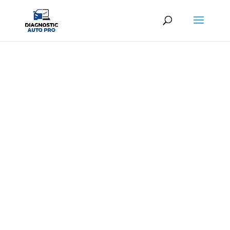
DIAG AUTO BUTRY-SUR-OISE
Diagnostic automobile professionnel au
meilleur prix
À partir de
25,00€ TTC
en centre ou
39,00€
TTC
à domicile
06 65 26 15 01