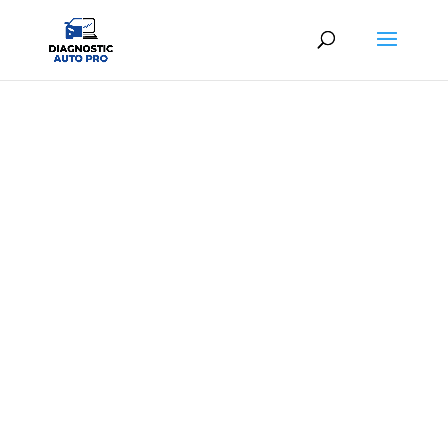
DIAG AUTO VILLIERS-LE-BEL
Diagnostic automobile professionnel au
meilleur prix
À partir de
25,00€ TTC
en centre ou
39,00€
TTC
à domicile
06 65 26 15 01