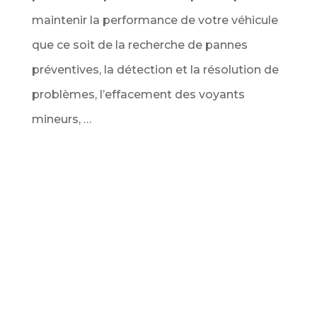
maintenir la performance de votre véhicule
que ce soit de la recherche de pannes
préventives, la détection et la résolution de
problèmes, l’effacement des voyants
mineurs, …
Service Diagnostic de véhicule au
meilleur prix
Ce service comprend l’analyse complète de
tous les calculateurs du véhicule via la prise
OBD pour vous dresser un bilan complet des
codes d’erreur détectés. Ainsi que