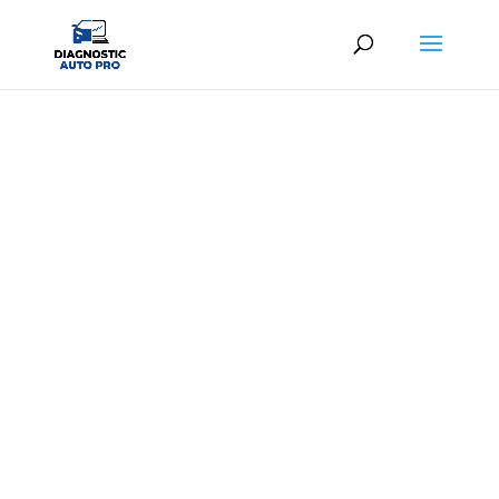
DIAG AUTO MERIEL
Diagnostic automobile professionnel au
meilleur prix
À partir de
25,00€ TTC
en centre ou
39,00€
TTC
à domicile
06 65 26 15 01