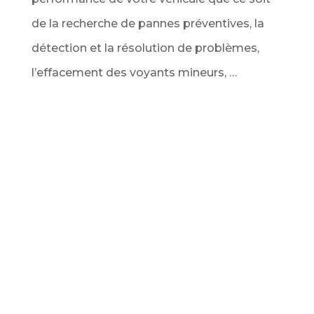
de la recherche de pannes préventives, la
détection et la résolution de problèmes,
l’effacement des voyants mineurs, …
Service Diagnostic de véhicule au
meilleur prix
Ce service comprend l’analyse complète de
tous les calculateurs du véhicule via la prise
OBD pour vous dresser un bilan complet des
codes d’erreur détectés. Ainsi que
l’interprétation des données et des codes
défauts obtenus (voyant moteur, filtre à