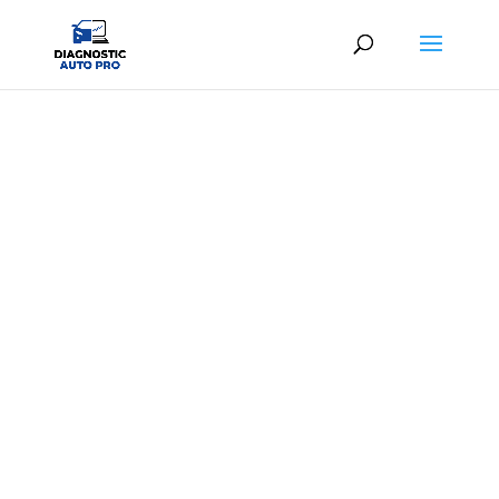
DIAG AUTO NANTEUIL-LE-
HAUDOUIN
Diagnostic automobile professionnel au
meilleur prix
À partir de
25,00€ TTC
en centre ou
39,00€
TTC
à domicile