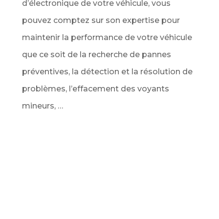
d’électronique de votre véhicule, vous
pouvez comptez sur son expertise pour
maintenir la performance de votre véhicule
que ce soit de la recherche de pannes
préventives, la détection et la résolution de
problèmes, l’effacement des voyants
mineurs, …
Service Diagnostic de véhicule au
meilleur prix
Ce service comprend l’analyse complète de
tous les calculateurs du véhicule via la prise
OBD pour vous dresser un bilan complet des