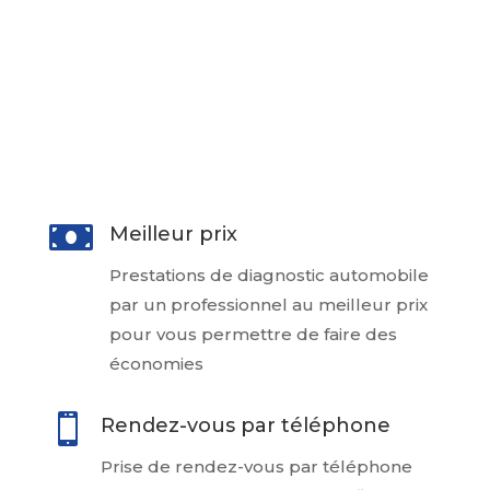
en identifiant tout problème mécanique
ou électronique potentiel, vous aidant
ainsi à prendre une décision éclairée
lors de l’achat de votre voiture à un
particulier

Meilleur prix
Prestations de diagnostic automobile
par un professionnel au meilleur prix
pour vous permettre de faire des
économies

Rendez-vous par téléphone
Prise de rendez-vous par téléphone