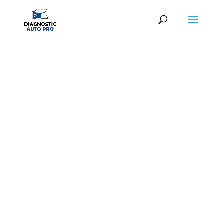
DIAG AUTO NOYON
Diagnostic automobile professionnel au
meilleur prix
À partir de
25,00€ TTC
en centre ou
39,00€
TTC
à domicile
06 65 26 15 01