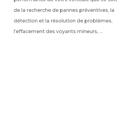
de la recherche de pannes préventives, la
détection et la résolution de problèmes,
l’effacement des voyants mineurs, …
Service Diagnostic de véhicule au
meilleur prix
Ce service comprend l’analyse complète de
tous les calculateurs du véhicule via la prise
OBD pour vous dresser un bilan complet des
codes d’erreur détectés. Ainsi que
l’interprétation des données et des codes
défauts obtenus (voyant moteur, filtre à