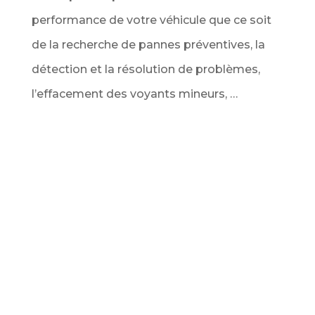
performance de votre véhicule que ce soit
de la recherche de pannes préventives, la
détection et la résolution de problèmes,
l’effacement des voyants mineurs, …
Service Diagnostic de véhicule au
meilleur prix
Ce service comprend l’analyse complète de
tous les calculateurs du véhicule via la prise
OBD pour vous dresser un bilan complet des
codes d’erreur détectés. Ainsi que
l’interprétation des données et des codes