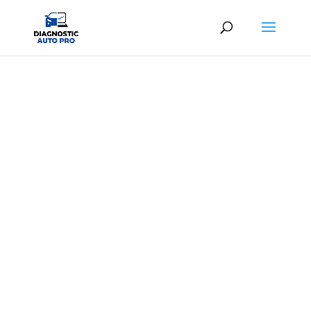
DIAG AUTO DEUIL-LA-BARRE
Diagnostic automobile professionnel au
meilleur prix
À partir de
25,00€ TTC
en centre ou
39,00€
TTC
à domicile
06 65 26 15 01