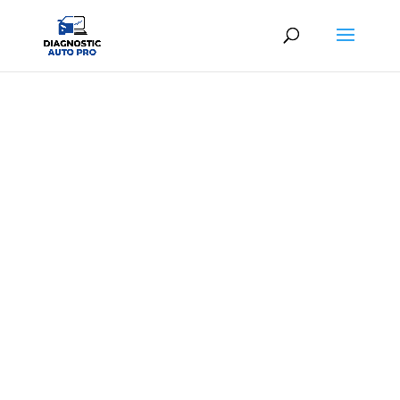
DIAG AUTO MAUDETOUR-EN-
VEXIN
Diagnostic automobile professionnel au
meilleur prix
À partir de
25,00€ TTC
en centre ou
39,00€
TTC
à domicile