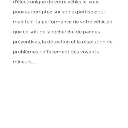
d’électronique de votre véhicule, vous
pouvez comptez sur son expertise pour
maintenir la performance de votre véhicule
que ce soit de la recherche de pannes
préventives, la détection et la résolution de
problèmes, l’effacement des voyants
mineurs, …
Service Diagnostic de véhicule au
meilleur prix
Ce service comprend l’analyse complète de
tous les calculateurs du véhicule via la prise
OBD pour vous dresser un bilan complet des