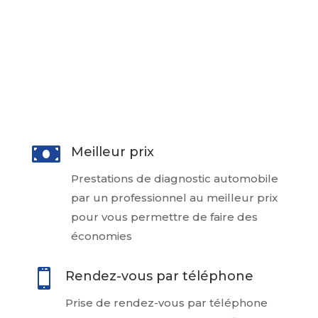
en identifiant tout problème mécanique
ou électronique potentiel, vous aidant
ainsi à prendre une décision éclairée
lors de l’achat de votre voiture à un
particulier

Meilleur prix
Prestations de diagnostic automobile
par un professionnel au meilleur prix
pour vous permettre de faire des
économies

Rendez-vous par téléphone
Prise de rendez-vous par téléphone