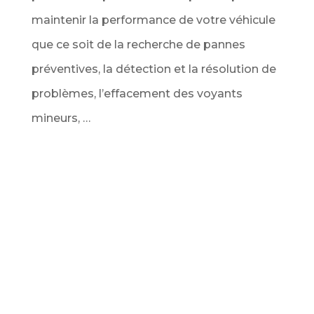
maintenir la performance de votre véhicule
que ce soit de la recherche de pannes
préventives, la détection et la résolution de
problèmes, l’effacement des voyants
mineurs, …
Service Diagnostic de véhicule au
meilleur prix
Ce service comprend l’analyse complète de
tous les calculateurs du véhicule via la prise
OBD pour vous dresser un bilan complet des
codes d’erreur détectés. Ainsi que