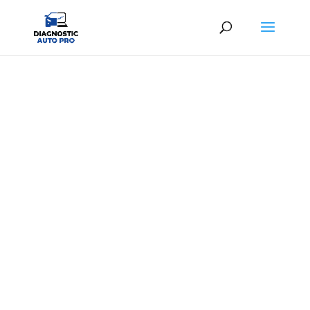
DIAG AUTO PIERREFONDS
Diagnostic automobile professionnel au
meilleur prix
À partir de
25,00€ TTC
en centre ou
39,00€
TTC
à domicile
06 65 26 15 01